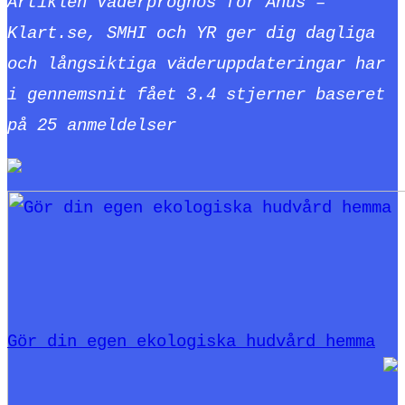
Artiklen Väderprognos för Åhus –
Klart.se, SMHI och YR ger dig dagliga
och långsiktiga väderuppdateringar har
i gennemsnit fået
3.4
stjerner baseret
på
25
anmeldelser
Gör din egen ekologiska hudvård hemma