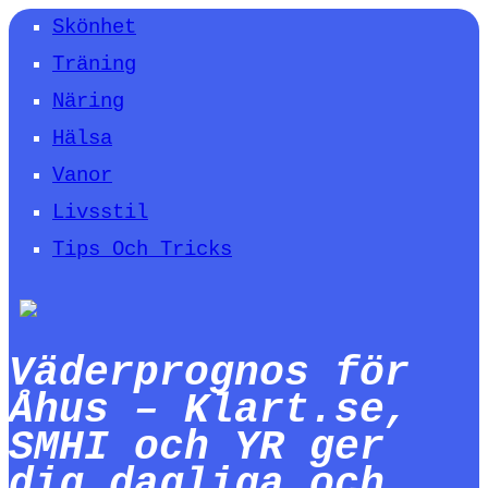
Skönhet
Träning
Näring
Hälsa
Vanor
Livsstil
Tips Och Tricks
Väderprognos för
Åhus – Klart.se,
SMHI och YR ger
dig dagliga och