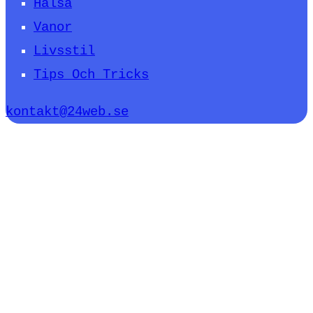
Hälsa
Vanor
Livsstil
Tips Och Tricks
kontakt@24web.se