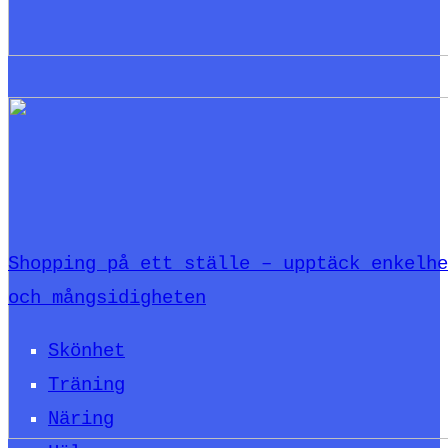
Shopping på ett ställe – upptäck enkelhe
och mångsidigheten
Skönhet
Träning
Näring