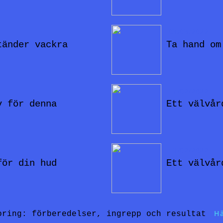
03/03/2022
tänder vackra
Ta hand om
17/02/2022
v för denna
Ett välvår
13/02/2022
för din hud
Ett välvår
Hä
oring: förberedelser, ingrepp och resultat