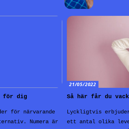
21/05/2022
 för dig
Så här får du vack
der för närvarande
Lyckligtvis erbjude
ternativ. Numera är
ett antal olika lev