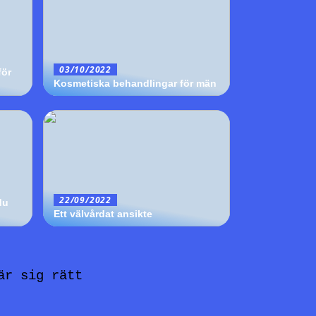
03/10/2022
för
Kosmetiska behandlingar för män
22/09/2022
du
Ett välvårdat ansikte
är sig rätt