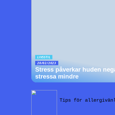
LIVSSTIL
20/02/2023
Stress påverkar huden negat
stressa mindre
19/09/2022
Tips för allergivän