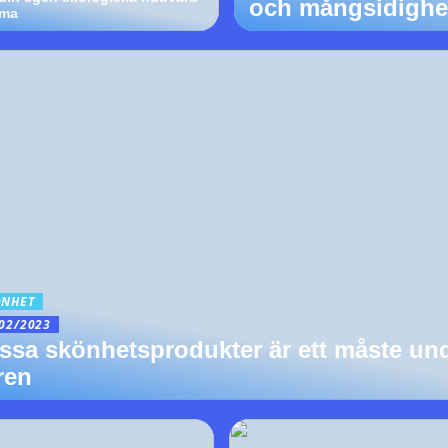
och mångsidighe
ma
ÖNHET
02/2023
ssa skönhetsprodukter är ett måste un
ren