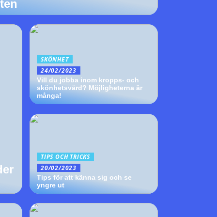
ten
SKÖNHET
24/02/2023
Vill du jobba inom kropps- och
skönhetsvård? Möjligheterna är
många!
TIPS OCH TRICKS
der
20/02/2023
Tips för att känna sig och se
yngre ut