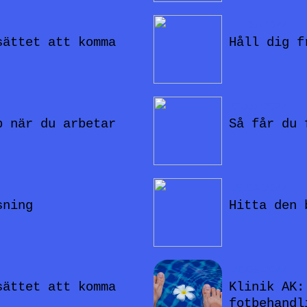
13/07/2022
sättet att komma
Håll dig f
03/07/2022
p när du arbetar
Så får du 
28/06/2022
sning
Hitta den 
20/06/2022
sättet att komma
Klinik AK:
fotbehandl