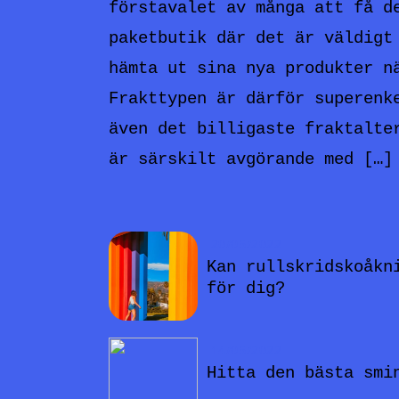
förstavalet av många att få d
paketbutik där det är väldigt
hämta ut sina nya produkter n
Frakttypen är därför superenk
även det billigaste fraktalte
är särskilt avgörande med […]
20/05/2022
Kan rullskridskoåkn
för dig?
14/05/2022
Hitta den bästa smi