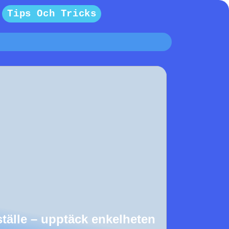
Tips Och Tricks
tälle – upptäck enkelheten