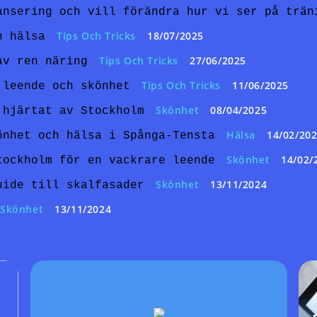
ansering och vill förändra hur vi ser på trän
Tips Och Tricks
18/07/2025
h hälsa
Tips Och Tricks
27/06/2025
av ren näring
Tips Och Tricks
11/06/2025
 leende och skönhet
Skönhet
08/04/2025
 hjärtat av Stockholm
Hälsa
14/02/20
önhet och hälsa i Spånga-Tensta
Skönhet
14/02/
tockholm för en vackrare leende
Skönhet
13/11/2024
uide till skalfasader
Skönhet
13/11/2024