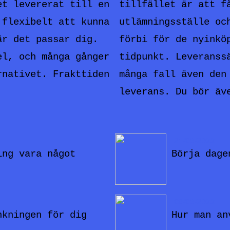
et levererat till en
tillfället är att f
 flexibelt att kunna
utlämningsställe oc
är det passar dig.
förbi för de nyinkö
el, och många gånger
tidpunkt. Leveranss
rnativet. Frakttiden
många fall även den
leverans. Du bör äv
21/03/2022
ing vara något
Börja dage
08/03/2022
nkningen för dig
Hur man an