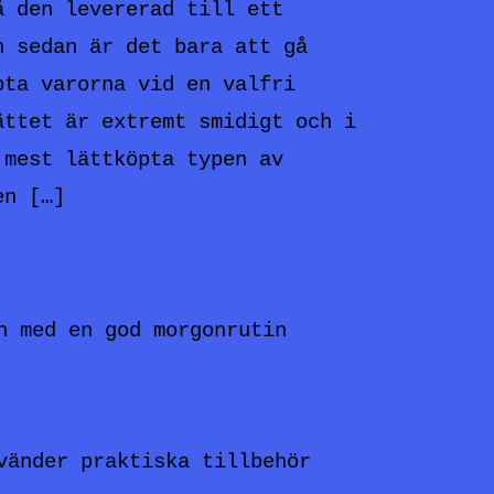
å den levererad till ett
h sedan är det bara att gå
pta varorna vid en valfri
ättet är extremt smidigt och i
 mest lättköpta typen av
en […]
n med en god morgonrutin
vänder praktiska tillbehör