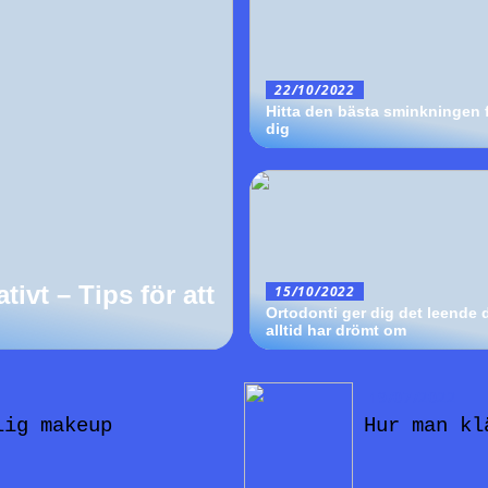
22/10/2022
Hitta den bästa sminkningen 
dig
ivt – Tips för att
15/10/2022
Ortodonti ger dig det leende 
alltid har drömt om
19/07/2022
lig makeup
Hur man kl