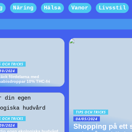
g
Näring
Hälsa
Vanor
Livsstil
S OCH TRICKS
10/2024
äck fördelarna med
abisdroppar 10% THC-fri
TIPS OCH TRICKS
S OCH TRICKS
04/05/2024
Shopping på ett s
09/2024
din egen ekologiska hudvård