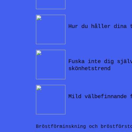
24/04/2022
Hur du håller dina 
05/04/2022
Fuska inte dig själ
skönhetstrend
04/04/2022
Mild välbefinnande 
Bröstförminskning och bröstförst