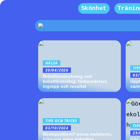
Skönhet
Tränin
HÄLSA
TIP
30/04/2026
03/
Bröstförminskning och
bröstförstoring: förberedelser,
Uppt
ingrepp och resultat
cann
TIPS OCH TRICKS
TIP
03/10/2024
25/
Sömnproblem? prova melatonin,
hjärnans egen naturliga
Gör 