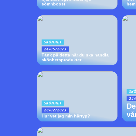
sömnboost
hem
SKÖNHET
24/05/2023
Tänk på detta när du ska handla
skönhetsprodukter
SK
24/
SKÖNHET
De
28/02/2023
vå
Hur vet jag min hårtyp?