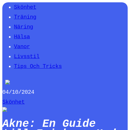
Skönhet
Träning
Näring
Hälsa
Vanor
Livsstil
Tips Och Tricks
04/10/2024
Skönhet
Akne: En Guide