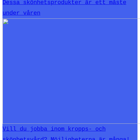
Dessa skönhetsprodukter är ett måste
under våren
Vill du jobba inom kropps- och
skönhetsvård? Möjligheterna är många!