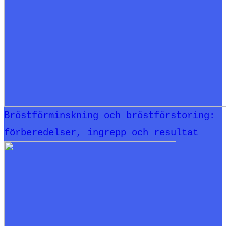
Bröstförminskning och bröstförstoring:
förberedelser, ingrepp och resultat