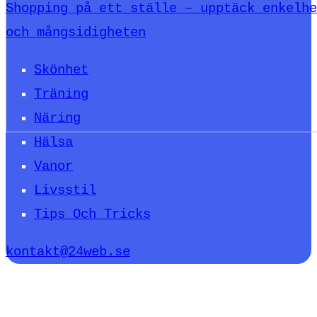
Shopping på ett ställe – upptäck enkelhe
och mångsidigheten
Skönhet
Träning
Näring
Hälsa
Vanor
Livsstil
Tips Och Tricks
kontakt@24web.se