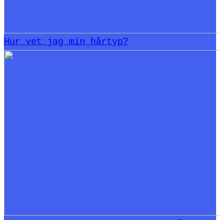
Hur vet jag min hårtyp?