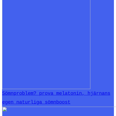
Sömnproblem? prova melatonin, hjärnans
egen naturliga sömnboost