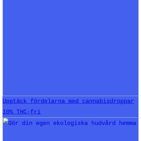
Upptäck fördelarna med cannabisdroppar
10% THC-fri