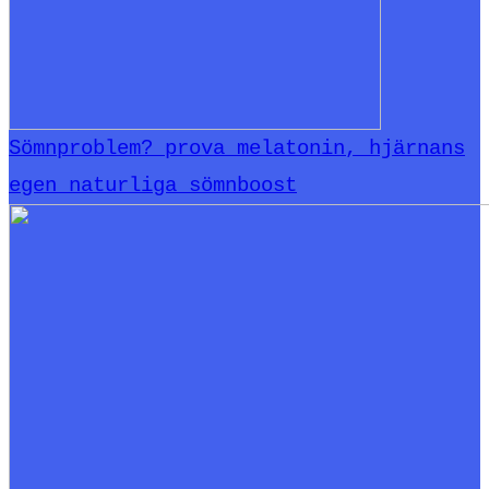
Sömnproblem? prova melatonin, hjärnans
egen naturliga sömnboost