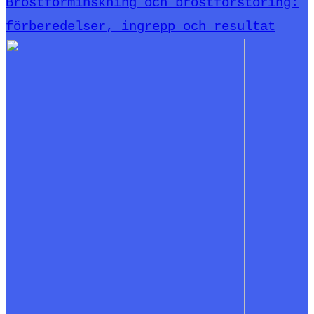
Bröstförminskning och bröstförstoring:
förberedelser, ingrepp och resultat