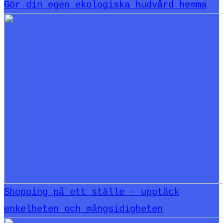
Gör din egen ekologiska hudvård hemma
Shopping på ett ställe – upptäck
enkelheten och mångsidigheten