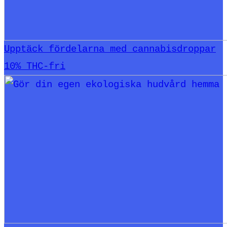
Upptäck fördelarna med cannabisdroppar
10% THC-fri