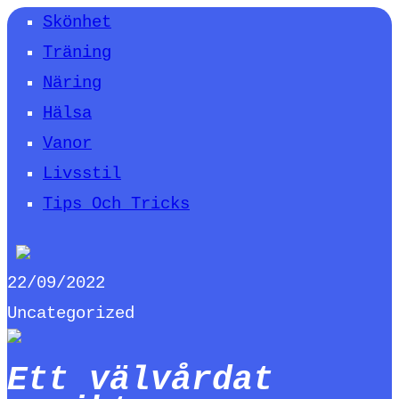
Skönhet
Träning
Näring
Hälsa
Vanor
Livsstil
Tips Och Tricks
22/09/2022
Uncategorized
Ett välvårdat