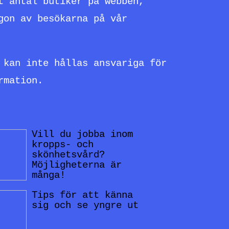
t antal butiker på webben,
gon av besökarna på vår
 kan inte hållas ansvariga för
rmation.
Vill du jobba inom
kropps- och
skönhetsvård?
Möjligheterna är
många!
Tips för att känna
sig och se yngre ut