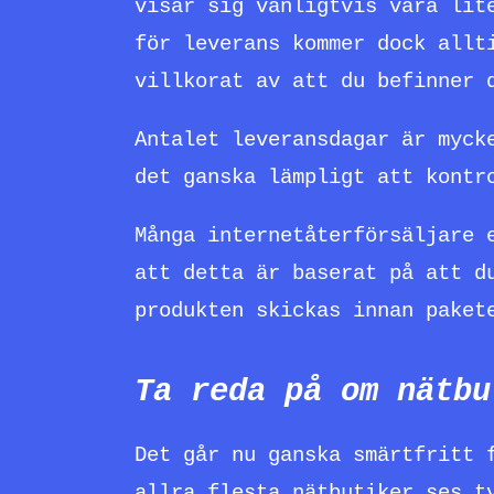
visar sig vanligtvis vara lit
för leverans kommer dock allt
villkorat av att du befinner 
Antalet leveransdagar är myck
det ganska lämpligt att kontr
Många internetåterförsäljare 
att detta är baserat på att d
produkten skickas innan paket
Ta reda på om nätbu
Det går nu ganska smärtfritt 
allra flesta nätbutiker ses t