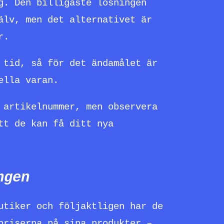
g. Den billigaste lösningen
älv, men det alternativet är
r.
 tid, så för det ändamålet är
ella varan.
 artikelnummer, men observera
tt de kan få ditt nya
ngen
utiker och följaktligen har de
priserna på sina produkter –