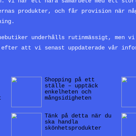
m. Vi har ett nära samarbete med ett stor
ernas produkter, och får provision när nå
ning.
nebutiker underhålls rutinmässigt, men vi
 efter att vi senast uppdaterade vår info
Shopping på ett
:
ställe – upptäck
enkelheten och
t
mångsidigheten
Tänk på detta när du
ska handla
skönhetsprodukter