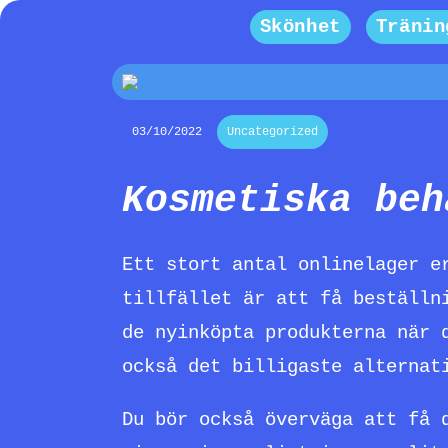
Skönhet
Tränin
03/10/2022
Uncategorized
Kosmetiska beh
Ett stort antal onlinelager e
tillfället är att få beställn
de nyinköpta produkterna när 
också det billigaste alternat
Du bör också överväga att få 