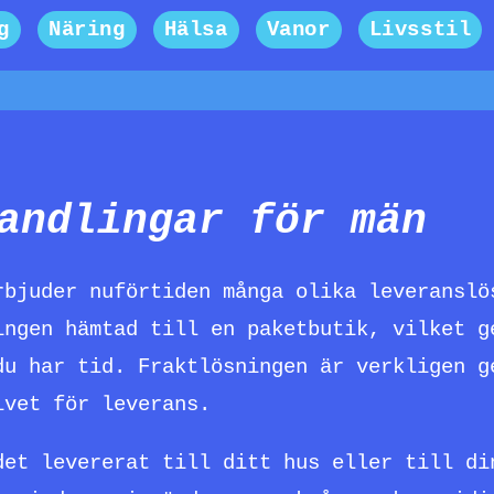
g
Näring
Hälsa
Vanor
Livsstil
andlingar för män
rbjuder nuförtiden många olika leveranslö
ingen hämtad till en paketbutik, vilket g
du har tid. Fraktlösningen är verkligen g
ivet för leverans.
det levererat till ditt hus eller till di