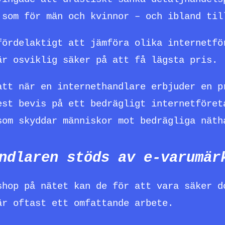
 som för män och kvinnor – och ibland til
fördelaktigt att jämföra olika internetfö
är osviklig säker på att få lägsta pris.
att när en internethandlare erbjuder en p
est bevis på ett bedrägligt internetföret
som skyddar människor mot bedrägliga näth
ndlaren stöds av e-varumär
shop på nätet kan de för att vara säker d
är oftast ett omfattande arbete.