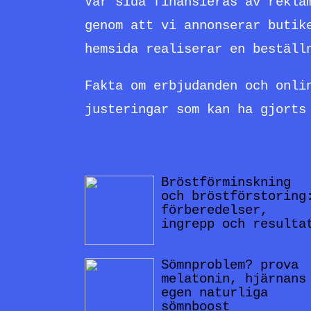
Vår sida finansieras av rekla
genom att vi annonserar butik
hemsida realiserar en beställ
Fakta om erbjudanden och onli
justeringar som kan ha gjorts
Bröstförminskning
och bröstförstoring
förberedelser,
ingrepp och resulta
Sömnproblem? prova
melatonin, hjärnans
egen naturliga
sömnboost