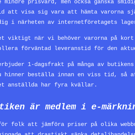
e mindre prisvärd, men också ganska smidi
id att visa sig vara att hämta varorna sj
dig i närheten av internetföretagets lage
et viktigt när vi behöver varorna på kort
ollera förväntad leveranstid för den aktu
erbjuder 1-dagsfrakt på många av butikens
u hinner beställa innan en viss tid, så a
et anställda har fyra kvällar.
tiken är medlem i e-märkni
för folk att jämföra priser på olika webb
vingade att drastiskt sänka detaljhandels